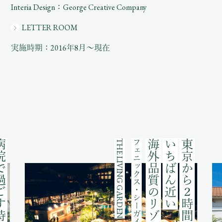
Interia Design：George Creative Company
LETTER ROOM
実施時期：2016年8月〜現在
ごす時間を
THE LIVING GARDEN
フェニックス・シーガイア・リゾート
海外品質のリゾート。
いちばん近い
東京から２時間。