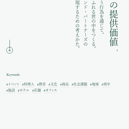
オレンジの提供価値
提供価値を実現するための考えかた。
オレンジ・アンド・パートナーズの
驚きと喜びあふれる世の中をつくる。
「企画」という行為を通じて、
4
Keywords
#イベント
#料理人
#教育
#文化
#商品
#社会課題
#地域
#周年
#施設
#ホテル
#店舗
#オフィス