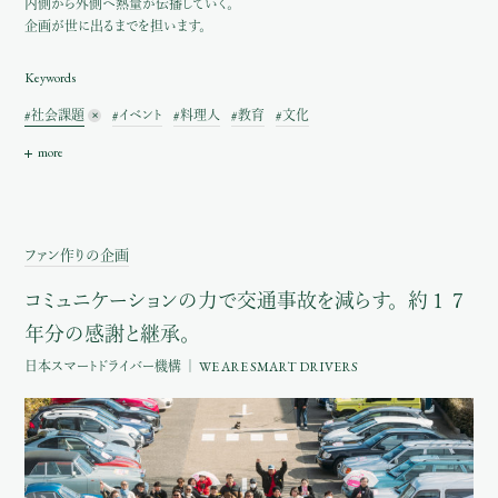
内側から外側へ熱量が伝播していく。
企画が世に出るまでを担います。
Keywords
#社会課題
#イベント
#料理人
#教育
#文化
ファン作りの企画
コミュニケーションの力で
交通事故を減らす。
約１７
年分の感謝と継承。
日本スマートドライバー機構 ｜ WE ARE SMART DRIVERS