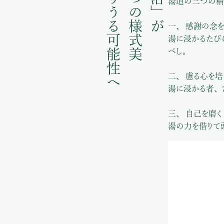
となりうる可能性へ
ひとつの様式美
湯道の三つの精
一、 感謝の念を
湯に浸かるたび
べし。
二、 慮る心を培
湯に浸かる者、
三、 自己を磨く
湯の力を借りて