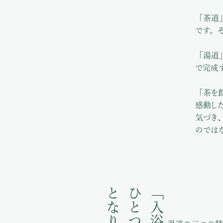
「茶道
です。
「湯道
で完成
「茶を
感動し
気づき
のでは
「入浴」が