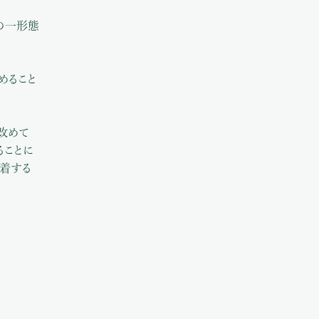
の一形態
めること
改めて
ることに
着する